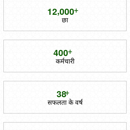
+
,
1
2
0
0
0
छात्र
+
4
0
0
कर्मचारी
+
3
8
सफलता के वर्ष