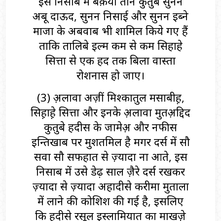
इस निसाब में बक़या तीन कुतुब सुनन
अबू दाऊद, सुनन निसाई और सुनन इब्ने
माजा के अबवाब भी शामिल किये गए हैं
ताकि तालिबे इल्म कम से कम सिहाहे
सित्ता से एक हद तक बिला वास्ता
रोशनास हो जाए।
(3) अ़लावा अज़ीं मिश्कातुल मसाबीह़,
सिह़ाहे़ सित्ता और इनके अ़लावा मुतअ़द्दिद
कुतुबे हदीस के जामेअ़ और नफीस
इन्तिखाब पर मुशतमिल है मगर दर्स में सौ
सवा सौ सफहात से ज़्यादा ना आते, इस
निसाब में उसे डेढ़ साल जै़रे दर्स रखकर
ज़्यादा से ज़्यादा अहादीसे करीमा मुताला
में लाने की कोशिश की गई है, इसलिए
कि हदीसे रसूल इस्लामियात का माखज़े