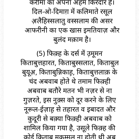
करीमा का अपना अहम किरदार है।
दिल-ओ-दिमाग़ में कलिमाते रसूल
अ़लैहिस्सलातु वस्सलाम की असर
आफरीनी का एक खास इमतियाज़ और
बुलंद मक़ाम है।
(5) फिक़्ह के दर्स में उ़मूमन
किताबुत्तहारत, किताबुस्सलात, किताबुल
बुयूअ़, किताबुन्निकाह़, किताबुत्तलाक़ के
चंद अबवाब होते थे तमाम फिक़्ही
अबवाब बतौरे मतन भी नज़र से ना
गुज़रते, इस नुक़्स को दूर करने के लिए
नूरूल-ईज़ाह़ से तहारत व इबादत और
कुदूरी से बक़्या फिक़्ही अबवाब को
शामिल किया गया है, उसूले फिक़्ह की
कोई किताब मुकम्मल ना होती थी अब