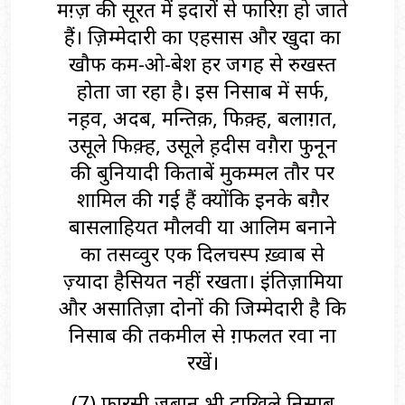
मग़्ज़ की सूरत में इदारों से फारिग़ हो जाते
हैं। ज़िम्मेदारी का एहसास और खुदा का
खौफ कम-ओ-बेश हर जगह से रुखस्त
होता जा रहा है। इस निसाब में सर्फ,
नह़व, अदब, मन्तिक़, फिक़्ह, बलाग़त,
उसूले फिक़्ह, उसूले ह़दीस वगै़रा फुनून
की बुनियादी किताबें मुकम्मल तौर पर
शामिल की गई हैं क्योंकि इनके बगै़र
बासलाहियत मौलवी या आलिम बनाने
का तसव्वुर एक दिलचस्प ख़्वाब से
ज़्यादा हैसियत नहीं रखता। इंतिज़ामिया
और असातिज़ा दोनों की जिम्मेदारी है कि
निसाब की तकमील से ग़फलत रवा ना
रखें।
(7) फारसी ज़बान भी दाखि़ले निसाब