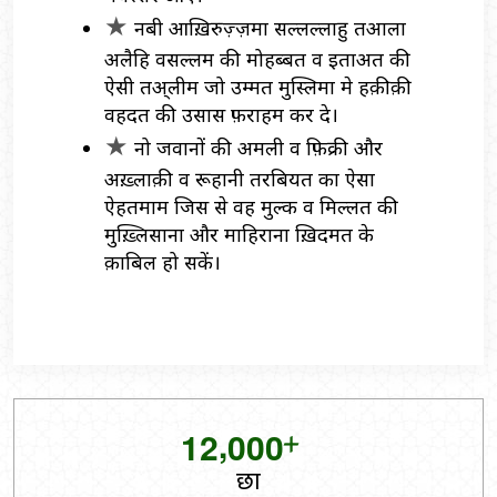
नबी आख़िरुज़्ज़मा स़ल्लल्लाहु तअ़ाला
अ़लैहि वसल्लम की मोहब्बत व इत़ाअ़त की
ऐसी तअ़्लीम जो उम्मत मुस्लिमा मे ह़क़ीक़ी
वहदत की उसास फ़राहम कर दे।
नो जवानों की अ़मली व फ़िक्री और
अख़्लाक़ी व रूहानी तरबियत का ऐसा
ऐहतमाम जिस से वह मुल्क व मिल्लत की
मुख़्लिस़ाना और माहिराना ख़िदमत के
क़ाबिल हो सकें।
+
,
1
2
0
0
0
छात्र