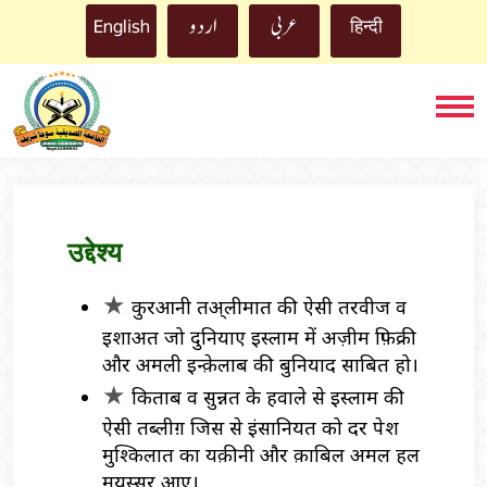
اردو
English
عربي
हिन्दी
उद्देश्य
कुरआनी तअ़्लीमात की ऐसी तरवीज व
इशाअ़त जो दुनियाए इस्लाम में अ़ज़ीम फ़िक्री
और अ़मली इन्क़ेलाब की बुनियाद साबित हो।
किताब व सुन्नत के ह़वाले से इस्लाम की
ऐसी तब्लीग़ जिस से इंसानियत को दर पेश
मुश्किलात का यक़ीनी और क़ाबिल अ़मल ह़ल
मयस्सर आए।