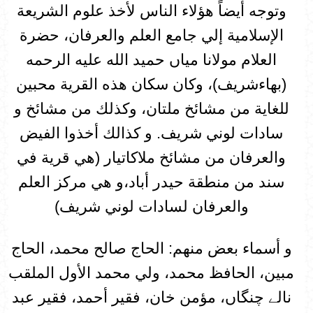
وتوجه أيضاً هؤلاء الناس لأخذ علوم الشريعة
الإسلامية إلي جامع العلم والعرفان، حضرة
العلام مولانا مياں حميد الله عليه الرحمه
(بهاءشریف)، وكان سكان هذه القرية محبین
للغاية من مشائخ ملتان، وكذلك من مشائخ و
سادات لوني شريف. و كذالك أخذوا الفيض
والعرفان من مشائخ ملاكاتيار (هي قرية في
سند من منطقة حيدر أباد،و هي مركز العلم
والعرفان لسادات لوني شريف)
و أسماء بعض منهم: الحاج صالح محمد، الحاج
مبين، الحافظ محمد، ولي محمد الأول الملقب
نالے چنگاں، مؤمن خان، فقير أحمد، فقير عبد