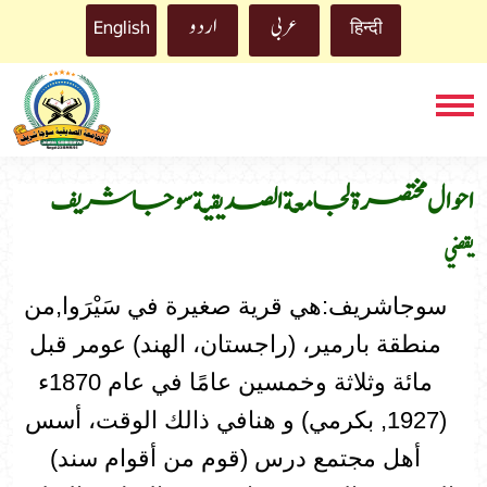
اردو
عربي
English
हिन्दी
احوال مختصرة لجامعة الصديقية سوجاشريف
يقضي
سوجاشريف:هي قرية صغيرة في سَيْرَوا,من
منطقة بارمير، (راجستان، الهند) عومر قبل
مائة وثلاثة وخمسين عامًا في عام 1870ء
(1927, بكرمي) و هنافي ذالك الوقت، أسس
أهل مجتمع درس (قوم من أقوام سند)