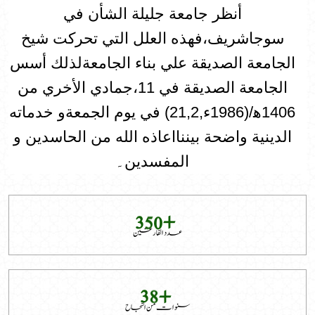
أنظر جامعة جليلة الشأن في
سوجاشريف،فهذه العلل التي تحركت شيخ
الجامعة الصديقة علي بناء الجامعةلذلك أسس
الجامعة الصديقة في 11،جمادي الأخري من
1406ه‍/(1986ء,21,2) في يوم الجمعةو خدماته
الدينية واضحة بيننااعاذه الله من الحاسدين و
المفسدين۔
+
3
5
0
عدد الفارغین
+
3
8
سنوات من النجاح