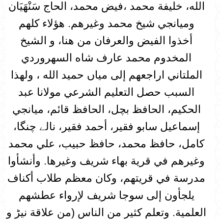
الله، خليفة محمد ،فیض محمد، الحاج سَنْهَيَان
وميانجي شيخ محمد وغيرهم. هؤلاء كلهم
أخذوا الفيض والعرفان من هنا، و الشيخ
المخدوم محمد عارف شاه السهروردي
الملتاني اراجعهم إلى مياں حميد الله ، ولهذا
السبب حصل التعليم الشرعي مولانا عبد
الحكيم، الحافظ بچل، الحافظ قائم، ميانجي
إسماعيل سابو فقير، أحمد فقير، نالے چنگا،
كامل، حافظ محمد، حافظ حبيب، علي محمد
وغيرهم في قرية بهاء شريف وغيرها. وأنشأوا
مدرسة في قريتهم، وكان معظم طلاب أكناف
يلجأون إلى سوجا شريف لإرواء عطشهم
العلمية. وتعلم كثير من الناس (من علاقة نيڑ و