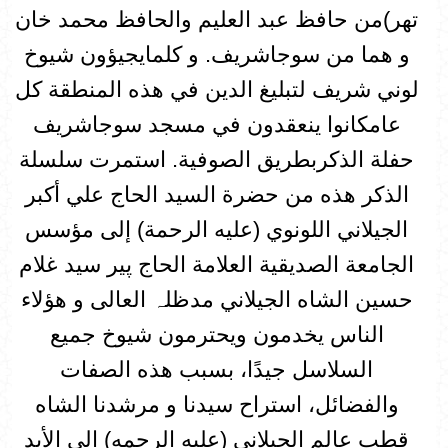
تھر)من حافظ عبد العليم والحافظ محمد خان
و هما من سوجاشريف. و كلمايجيؤون شيوخ
لوني شريف لتبليغ الدين في هذه المنطقة كل
عامكانوا ينعقدون في مسجد سوجاشريف
حفلة الذكربطريق الصوفية. استمرت سلسلة
الذكر هذه من حضرة السيد الحاج علي أكبر
الجيلاني اللونوي (عليه الرحمة) إلى مؤسس
الجامعة الصديقية العلامة الحاج پير سيد غلام
حسين الشاه الجيلاني مدظلہ العالی و هؤلاء
الناس يخدمون ويحترمون شيوخ جميع
السلاسل جيدًا، بسبب هذه الصفات
والفضائل، استراح سيدنا و مرشدنا الشاه
قطب عالم الجيلاني (عليه الرحمه) إلى الأبد